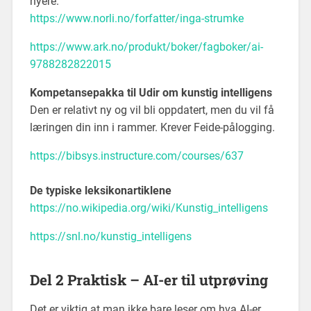
nyere.
https://www.norli.no/forfatter/inga-strumke
https://www.ark.no/produkt/boker/fagboker/ai-
9788282822015
Kompetansepakka til Udir om kunstig intelligens
Den er relativt ny og vil bli oppdatert, men du vil få
læringen din inn i rammer. Krever Feide-pålogging.
https://bibsys.instructure.com/courses/637
De typiske leksikonartiklene
https://no.wikipedia.org/wiki/Kunstig_intelligens
https://snl.no/kunstig_intelligens
Del 2 Praktisk – AI-er til utprøving
Det er viktig at man ikke bare leser om hva AI-er