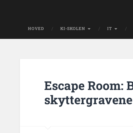
HOVED
KI-SKOLEN
IT
Escape Room: B
skyttergravene