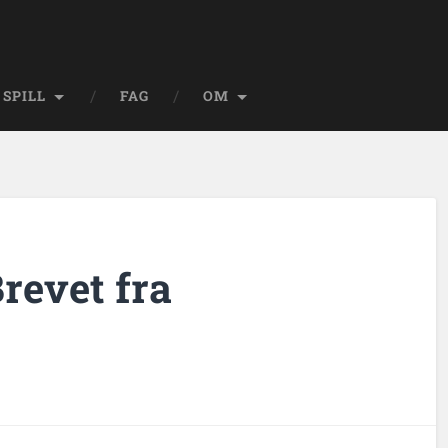
SPILL
FAG
OM
revet fra