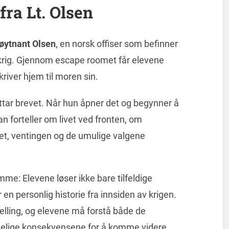
fra Lt. Olsen
øytnant Olsen
, en norsk offiser som befinner
krig. Gjennom escape roomet får elevene
kriver hjem til moren sin.
ttar brevet. Når hun åpner det og begynner å
an forteller om livet ved fronten, om
et, ventingen og de umulige valgene
me: Elevene løser ikke bare tilfeldige
en personlig historie fra innsiden av krigen.
rtelling, og elevene må forstå både de
elige konsekvensene for å komme videre.