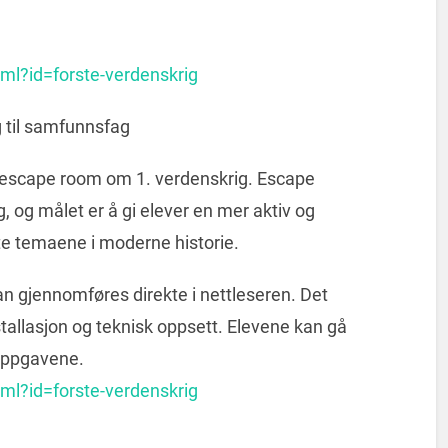
tml?id=forste-verdenskrig
 til samfunnsfag
talt escape room om 1. verdenskrig. Escape
, og målet er å gi elever en mer aktiv og
ste temaene i moderne historie.
an gjennomføres direkte i nettleseren. Det
nstallasjon og teknisk oppsett. Elevene kan gå
 oppgavene.
tml?id=forste-verdenskrig