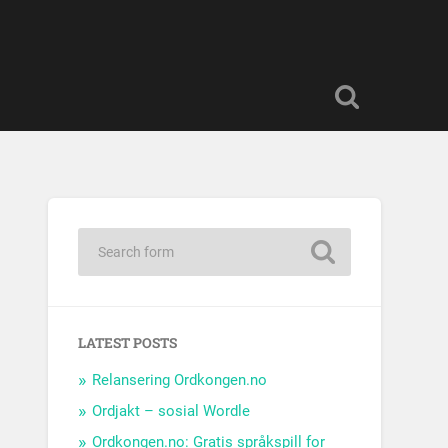
LATEST POSTS
Relansering Ordkongen.no
Ordjakt – sosial Wordle
Ordkongen.no: Gratis språkspill for