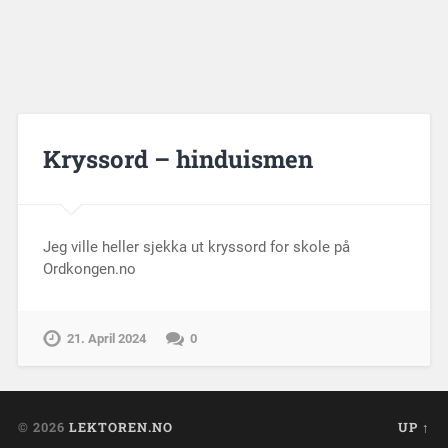
Kryssord – hinduismen
Jeg ville heller sjekka ut kryssord for skole på
Ordkongen.no
21. April 2024
0
© 2026
LEKTOREN.NO
UP ↑